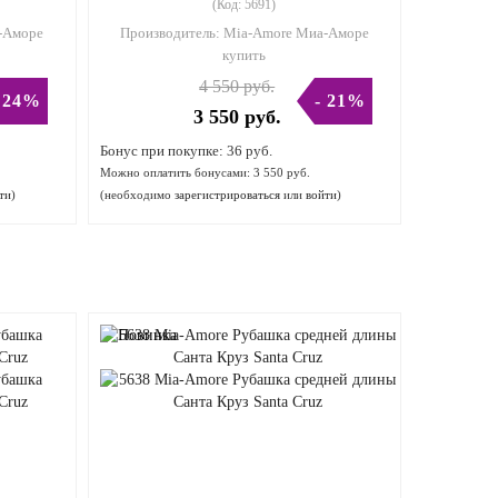
(Код:
5691
)
-Аморе
Производитель:
Mia-Amore Миа-Аморе
купить
4 550 руб.
 24%
- 21%
3 550 руб.
Бонус при покупке:
36 руб.
Можно оплатить бонусами:
3 550 руб.
ти
)
(необходимо
зарегистрироваться
или
войти
)