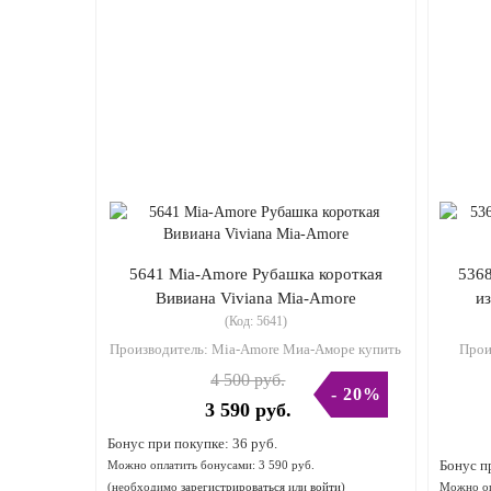
5641 Mia-Amore Рубашка короткая
5368
Вивиана Viviana Mia-Amore
и
(Код:
5641
)
Производитель:
Mia-Amore Миа-Аморе купить
Прои
4 500 руб.
- 20%
3 590 руб.
Бонус при покупке:
36 руб.
Бонус п
Можно оплатить бонусами:
3 590 руб.
(необходимо
зарегистрироваться
или
войти
)
Можно оп