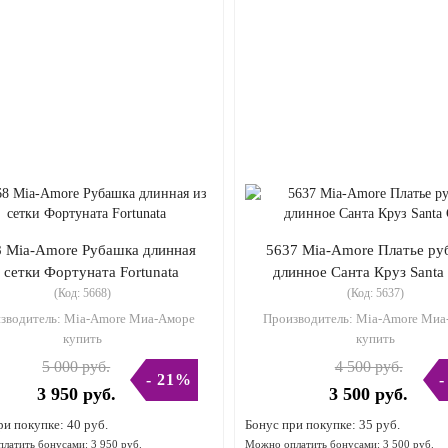
 Mia-Amore Рубашка длинная
5637 Mia-Amore Платье ру
з сетки Фортуната Fortunata
длинное Санта Круз Santa
(Код:
5668
)
(Код:
5637
)
зводитель:
Mia-Amore Миа-Аморе
Производитель:
Mia-Amore Миа
купить
купить
5 000 руб.
4 500 руб.
- 21%
-
3 950 руб.
3 500 руб.
ри покупке:
40 руб.
Бонус при покупке:
35 руб.
латить бонусами:
3 950 руб.
Можно оплатить бонусами:
3 500 руб.