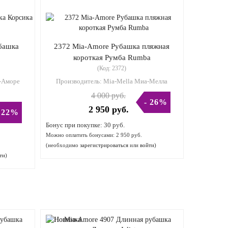
башка
2372 Mia-Amore Рубашка пляжная
короткая Румба Rumba
(Код:
2372
)
-Аморе
Производитель:
Mia-Mella Миа-Мелла
4 000 руб.
- 26%
2 950 руб.
 22%
Бонус при покупке:
30 руб.
Можно оплатить бонусами:
2 950 руб.
(необходимо
зарегистрироваться
или
войти
)
ти
)