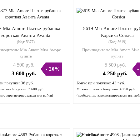
7 Mia-Amore Платье-рубашка
5619 Mia-Amore Платье ру
короткая Аванта Avanta
Корсика Corsica
(Код:
5377
)
(Код:
5619
)
зводитель:
Mia-Amore Миа-Аморе
Производитель:
Mia-Amore Миа
купить
купить
4 500 руб.
5 500 руб.
- 20%
-
3 600 руб.
4 250 руб.
ри покупке:
36 руб.
Бонус при покупке:
43 руб.
латить бонусами:
3 600 руб.
Можно оплатить бонусами:
4 250 руб.
димо
зарегистрироваться
или
войти
)
(необходимо
зарегистрироваться
или
вой