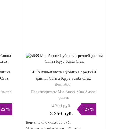
башка
5638 Mia-Amore Рубашка средней
 Cruz
длины Санта Круз Santa Cruz
(Код:
5638
)
-Аморе
Производитель:
Mia-Amore Миа-Аморе
купить
4 500 руб.
 22%
- 27%
3 250 руб.
Бонус при покупке:
33 руб.
Можно оплатить бонусами:
3 250 руб.