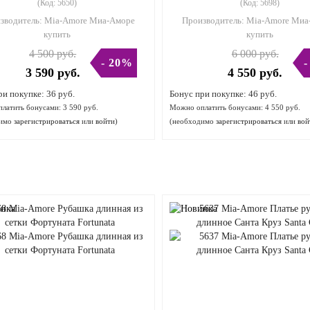
(Код:
5650
)
(Код:
5698
)
зводитель:
Mia-Amore Миа-Аморе
Производитель:
Mia-Amore Миа
купить
купить
4 500 руб.
6 000 руб.
- 20%
-
3 590 руб.
4 550 руб.
ри покупке:
36 руб.
Бонус при покупке:
46 руб.
латить бонусами:
3 590 руб.
Можно оплатить бонусами:
4 550 руб.
димо
зарегистрироваться
или
войти
)
(необходимо
зарегистрироваться
или
вой