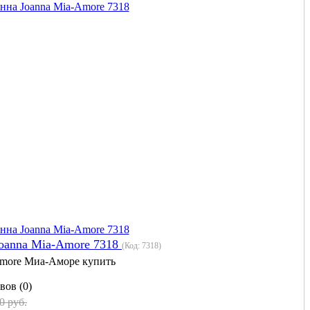
oanna Mia-Amore 7318
(Код:
7318
)
more Миа-Аморе купить
вов (0)
0 руб.