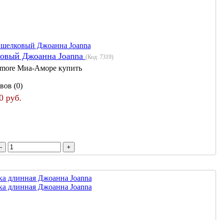
ковый Джоанна Joanna
(Код:
7319
)
more Миа-Аморе купить
вов (0)
0 руб.