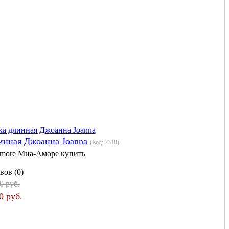
инная Джоанна Joanna
(Код:
7318
)
more Миа-Аморе купить
вов (0)
0 руб.
0 руб.