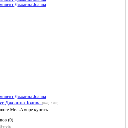
кт Джоанна Joanna
(Код:
7316
)
more Миа-Аморе купить
вов (0)
0 руб.