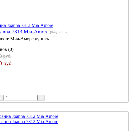
oanna 7313 Mia-Amore
(Код:
7113
)
more Миа-Аморе купить
вов (0)
0 руб.
0 руб.