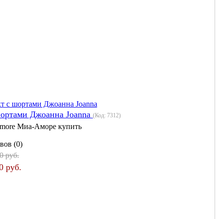
шортами Джоанна Joanna
(Код:
7312
)
more Миа-Аморе купить
вов (0)
0 руб.
0 руб.