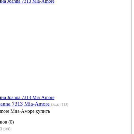
oanna 7313 Mia-Amore
(Код:
7113
)
more Миа-Аморе купить
вов (0)
0 руб.