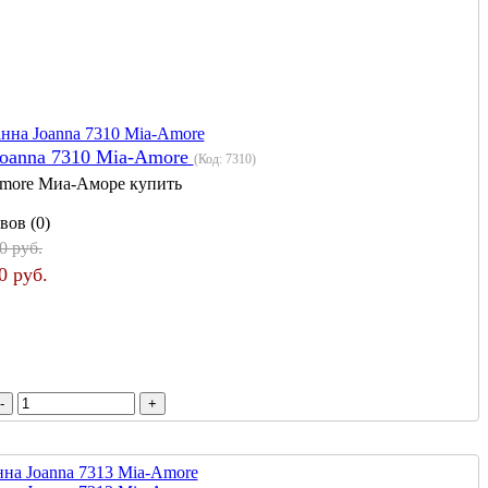
Joanna 7310 Mia-Amore
(Код:
7310
)
more Миа-Аморе купить
вов (0)
0 руб.
0 руб.