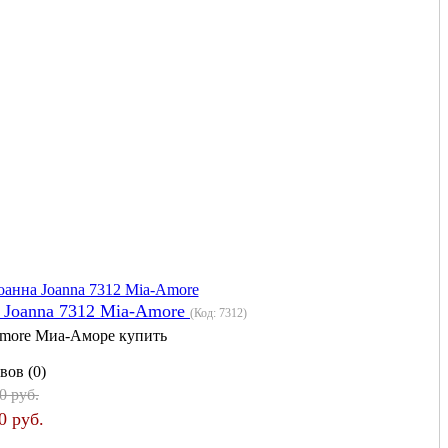
 Joanna 7312 Mia-Amore
(Код:
7312
)
more Миа-Аморе купить
вов (0)
0 руб.
0 руб.