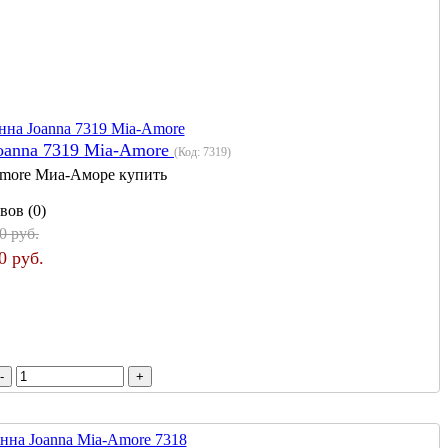
oanna 7319 Mia-Amore
(Код:
7319
)
more Миа-Аморе купить
вов (0)
0 руб.
0 руб.