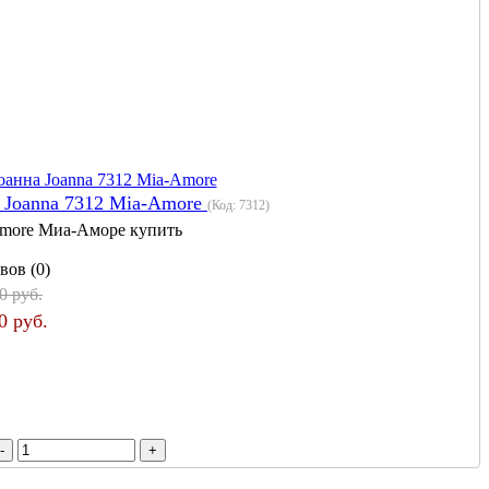
 Joanna 7312 Mia-Amore
(Код:
7312
)
more Миа-Аморе купить
вов (0)
0 руб.
0 руб.