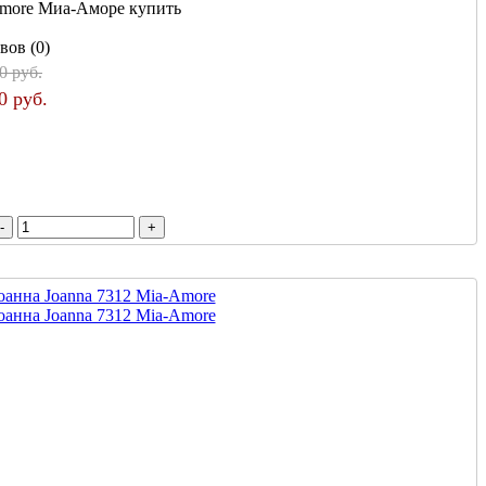
more Миа-Аморе купить
вов (0)
0 руб.
0 руб.