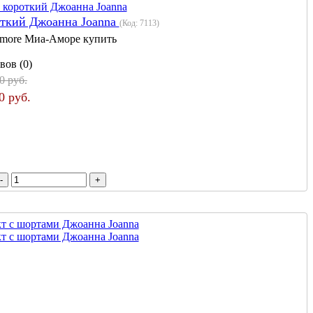
откий Джоанна Joanna
(Код:
7113
)
more Миа-Аморе купить
вов (0)
0 руб.
0 руб.