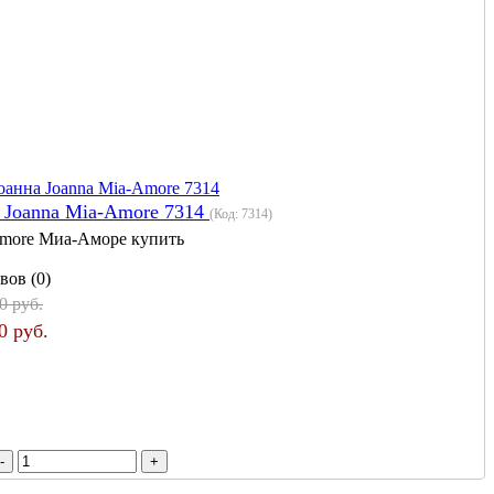
 Joanna Mia-Amore 7314
(Код:
7314
)
more Миа-Аморе купить
вов (0)
0 руб.
0 руб.