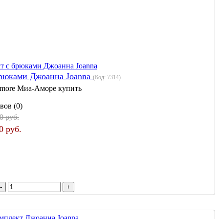
брюками Джоанна Joanna
(Код:
7314
)
more Миа-Аморе купить
вов (0)
0 руб.
0 руб.