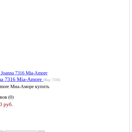
na 7316 Mia-Amore
(Код:
7316
)
more Миа-Аморе купить
вов (0)
0 руб.