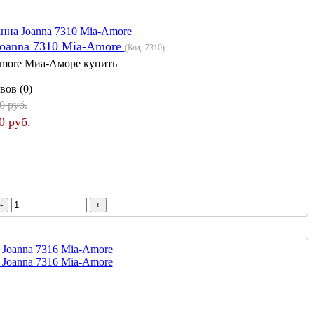
Joanna 7310 Mia-Amore
(Код:
7310
)
more Миа-Аморе купить
вов (0)
0 руб.
0 руб.