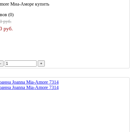
more Миа-Аморе купить
вов (0)
0 руб.
0 руб.