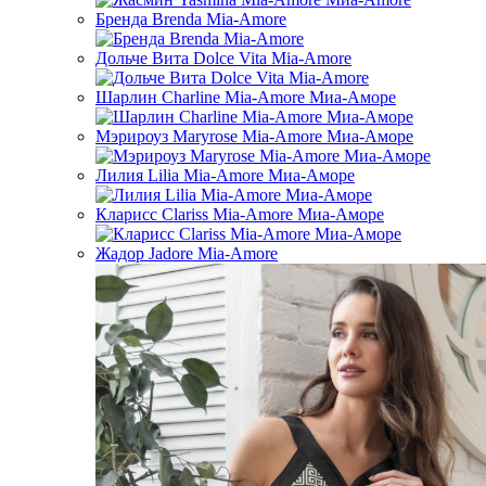
Бренда Brenda Mia-Amore
Дольче Вита Dolce Vita Mia-Amore
Шарлин Charline Mia-Amore Миа-Аморе
Мэрироуз Maryrose Mia-Amore Миа-Аморе
Лилия Lilia Mia-Amore Миа-Аморе
Кларисс Clariss Mia-Amore Миа-Аморе
Жадор Jadore Mia-Amore