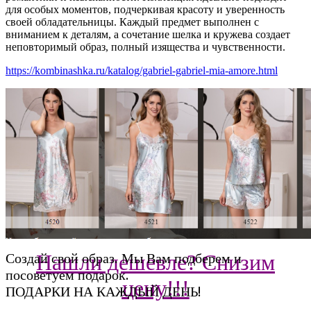
для особых моментов, подчеркивая красоту и уверенность
своей обладательницы. Каждый предмет выполнен с
вниманием к деталям, а сочетание шелка и кружева создает
неповторимый образ, полный изящества и чувственности.
https://kombinashka.ru/katalog/gabriel-gabriel-mia-amore.html
Создай свой образ. Мы Вам подберем и
Нашли дешевле? Снизим
посоветуем подарок.
цену!!!
ПОДАРКИ НА КАЖДЫЙ ДЕНЬ!