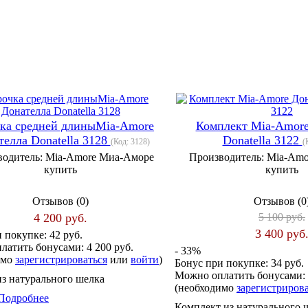
ка средней длиныMia-Amore
Комплект Mia-Amore
телла Donatella 3128
Donatella 3122
(Код:
3128
)
(
водитель:
Mia-Amore Миа-Аморе
Производитель:
Mia-Amo
купить
купить
Отзывов (0)
Отзывов (0
4 200 руб.
5 100 руб.
3 400 руб
и покупке:
42 руб.
латить бонусами:
4 200 руб.
- 33%
имо
зарегистрироваться
или
войти
)
Бонус при покупке:
34 руб.
Можно оплатить бонусами:
из натурального шелка
(необходимо
зарегистриров
Подробнее
Комплект из натурального 