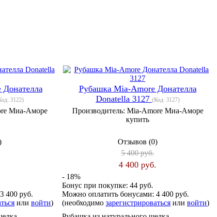
 Донателла
Рубашка Mia-Amore Донателла
Donatella 3127
Код:
3122
)
(Код:
3127
)
re Миа-Аморе
Производитель:
Mia-Amore Миа-Аморе
купить
)
Отзывов (0)
5 400 руб.
.
4 400 руб.
- 18%
Бонус при покупке:
44 руб.
3 400 руб.
Можно оплатить бонусами:
4 400 руб.
аться
или
войти
)
(необходимо
зарегистрироваться
или
войти
)
шелка
Рубашка из натурального шелка