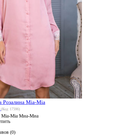
a Розалина Mia-Mia
6
(Код:
17596
)
:
Mia-Mia Миа-Миа
упить
вов (0)