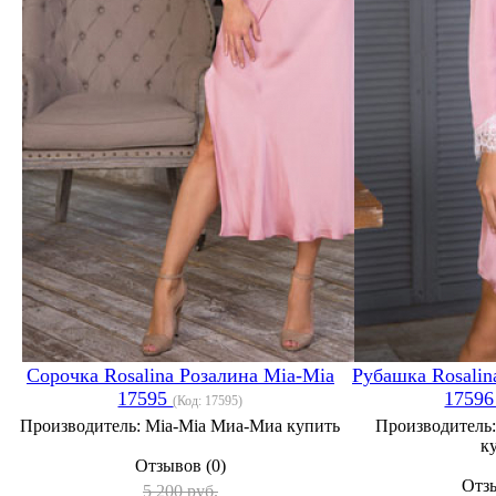
Сорочка Rosalina Розалина Mia-Mia
Рубашка Rosalin
17595
1759
(Код:
17595
)
Производитель:
Mia-Mia Миа-Миа купить
Производитель
к
Отзывов (0)
Отзы
5 200 руб.