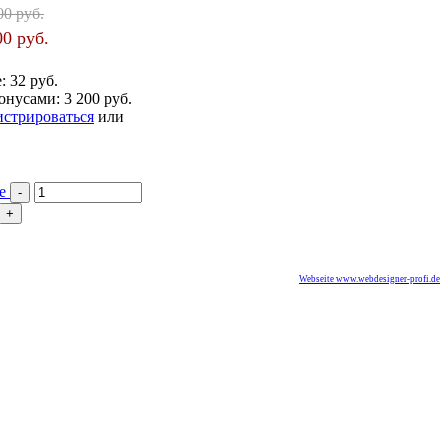
00 руб.
00 руб.
е:
32 руб.
онусами:
3 200 руб.
истрироваться
или
ее
Webseite www.webdesigner-profi.de