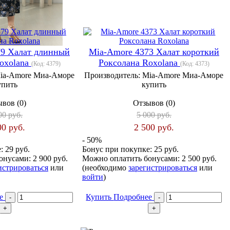
79 Халат длинный
Mia-Amore 4373 Халат короткий
oxolana
Роксолана Roxolana
(Код:
4379
)
(Код:
4373
)
ia-Amore Миа-Аморе
Производитель:
Mia-Amore Миа-Аморе
упить
купить
вов (0)
Отзывов (0)
00 руб.
5 000 руб.
00 руб.
2 500 руб.
- 50%
е:
29 руб.
Бонус при покупке:
25 руб.
онусами:
2 900 руб.
Можно оплатить бонусами:
2 500 руб.
истрироваться
или
(необходимо
зарегистрироваться
или
войти
)
ее
Купить
Подробнее