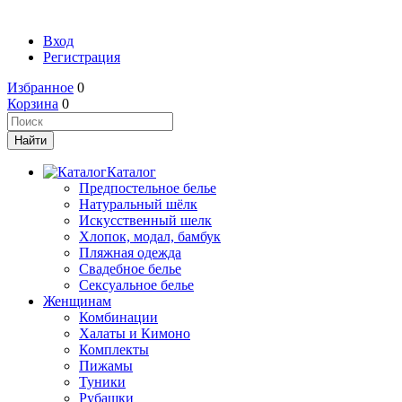
Вход
Регистрация
Избранное
0
Корзина
0
Каталог
Предпостельное белье
Натуральный шёлк
Искусственный шелк
Хлопок, модал, бамбук
Пляжная одежда
Свадебное белье
Сексуальное белье
Женщинам
Комбинации
Халаты и Кимоно
Комплекты
Пижамы
Туники
Рубашки