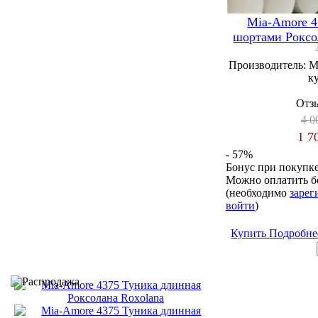
Mia-Amore 4
шортами Роксо
Производитель:
M
к
Отзы
4 0
1 7
- 57%
Бонус при покупк
Можно оплатить б
(необходимо
зарег
войти
)
Купить
Подробн