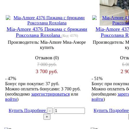
Mia-Amore 4376 Пижама с брюками
Mia-Amore 43
Роксолана Roxolana
Роксолана R
(Код:
4376
)
Производитель:
Mia-Amore Миа-Аморе
Производитель:
M
купить
к
Отзывов (0)
Отзы
7 000 руб.
6 0
3 700 руб.
2 9
- 47%
- 51%
Бонус при покупке:
37 руб.
Бонус при покупк
Можно оплатить бонусами:
3 700 руб.
Можно оплатить б
(необходимо
зарегистрироваться
или
(необходимо
зарег
войти
)
войти
)
Купить
Подробнее
Купить
Подробн