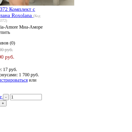
372 Комплект с
лана Roxolana
(Код:
4372
)
ia-Amore Миа-Аморе
упить
вов (0)
00 руб.
00 руб.
е:
17 руб.
онусами:
1 700 руб.
истрироваться
или
ее