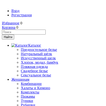
Вход
Регистрация
Избранное
0
Корзина
0
Каталог
Предпостельное белье
Натуральный шёлк
Искусственный шелк
Хлопок, модал, бамбук
Пляжная одежда
Свадебное белье
Сексуальное белье
Женщинам
Комбинации
Халаты и Кимоно
Комплекты
Пижамы
Туники
Рубашки