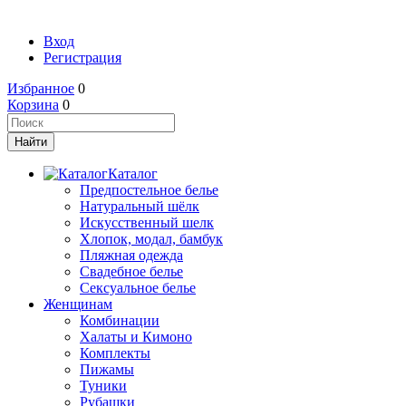
Вход
Регистрация
Избранное
0
Корзина
0
Каталог
Предпостельное белье
Натуральный шёлк
Искусственный шелк
Хлопок, модал, бамбук
Пляжная одежда
Свадебное белье
Сексуальное белье
Женщинам
Комбинации
Халаты и Кимоно
Комплекты
Пижамы
Туники
Рубашки