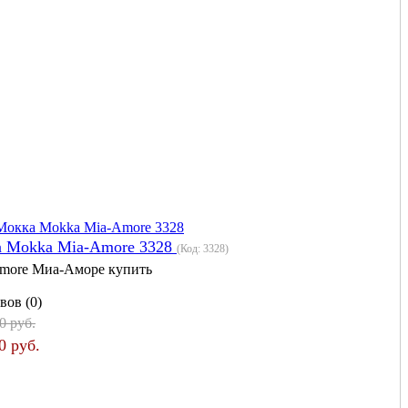
а Mokka Mia-Amore 3328
(Код:
3328
)
more Миа-Аморе купить
вов (0)
0 руб.
0 руб.