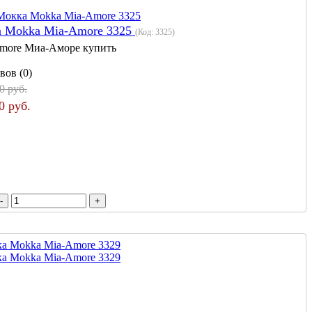
а Mokka Mia-Amore 3325
(Код:
3325
)
more Миа-Аморе купить
вов (0)
0 руб.
0 руб.