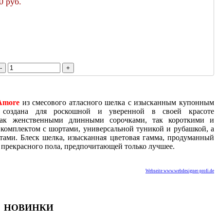
0 руб.
Amore
из смесового атласного шелка с изысканным купонным
, создана для роскошной и уверенной в своей красоте
как женственными длинными сорочками, так короткими и
омплектом с шортами, универсальной туникой и рубашкой, а
ами. Блеск шелка, изысканная цветовая гамма, продуманный
 прекрасного пола, предпочитающей только лучшее.
Webseite www.webdesigner-profi.de
НОВИНКИ