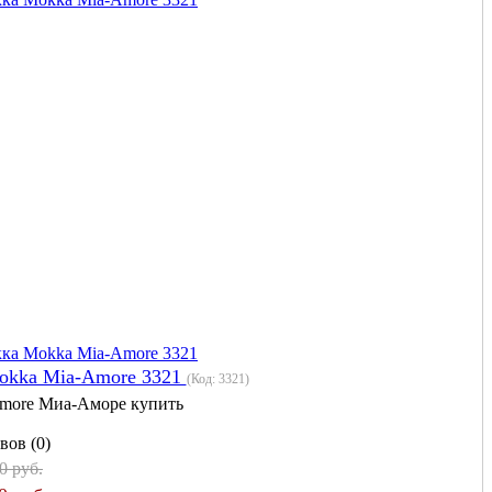
okka Mia-Amore 3321
(Код:
3321
)
more Миа-Аморе купить
вов (0)
0 руб.