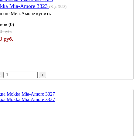
kka Mia-Amore 3323
(Код:
3323
)
more Миа-Аморе купить
вов (0)
0 руб.
0 руб.