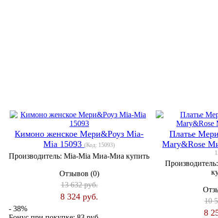
Кимоно женское Мери&Роуз Mia-
Платье Мер
Mia 15093
Mary&Rose М
(Код:
15093
)
1
Производитель:
Mia-Mia Миа-Миа купить
Производитель
к
Отзывов (0)
13 632 руб.
Отзы
8 324 руб.
10 5
- 38%
8 2
Бонус при покупке:
83 руб.