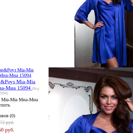
и&Роуз Mia-Mia
иа-Миа 15094
(Код:
5094
)
:
Mia-Mia Миа-Миа
упить
вов (0)
72 руб.
50 руб.