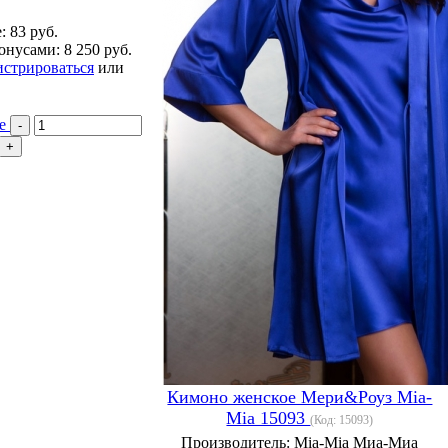
е:
83 руб.
онусами:
8 250 руб.
истрироваться
или
ее
Кимоно женское Мери&Роуз Mia-
Mia 15093
(Код:
15093
)
Производитель:
Mia-Mia Миа-Миа