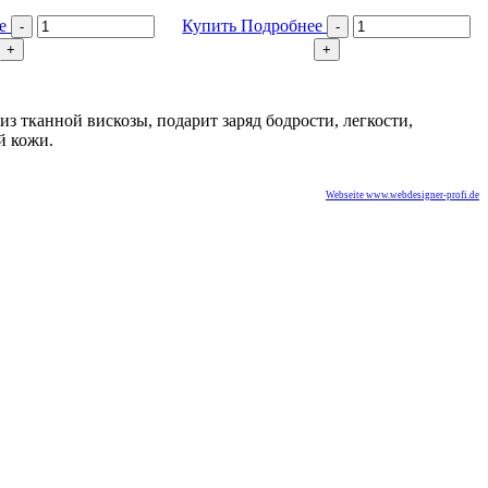
ее
Купить
Подробнее
из тканной вискозы, подарит заряд бодрости, легкости,
й кожи.
Webseite www.webdesigner-profi.de