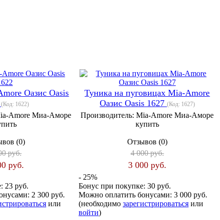
Amore Оазис Oasis
Туника на пуговицах Mia-Amore
2
Оазис Oasis 1627
(Код:
1622
)
(Код:
1627
)
ia-Amore Миа-Аморе
Производитель:
Mia-Amore Миа-Аморе
упить
купить
вов (0)
Отзывов (0)
00 руб.
4 000 руб.
00 руб.
3 000 руб.
- 25%
е:
23 руб.
Бонус при покупке:
30 руб.
онусами:
2 300 руб.
Можно оплатить бонусами:
3 000 руб.
истрироваться
или
(необходимо
зарегистрироваться
или
войти
)