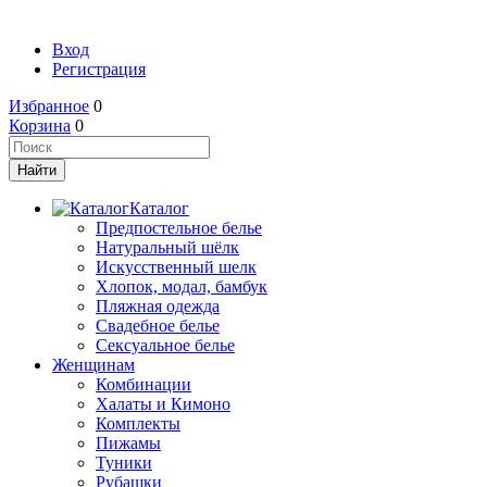
Вход
Регистрация
Избранное
0
Корзина
0
Каталог
Предпостельное белье
Натуральный шёлк
Искусственный шелк
Хлопок, модал, бамбук
Пляжная одежда
Свадебное белье
Сексуальное белье
Женщинам
Комбинации
Халаты и Кимоно
Комплекты
Пижамы
Туники
Рубашки