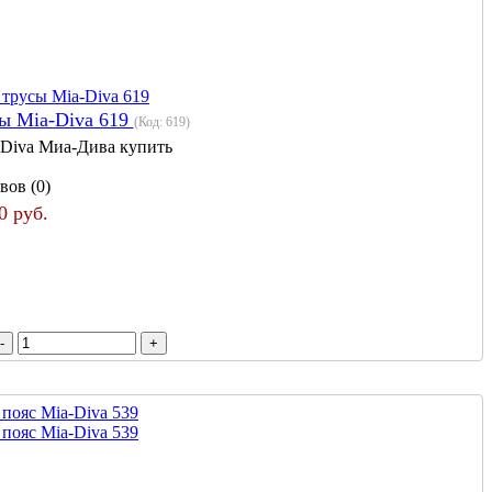
ы Mia-Diva 619
(Код:
619
)
 Diva Миа-Дива купить
вов (0)
0 руб.