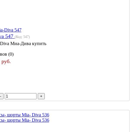
va 547
(Код:
547
)
 Diva Миа-Дива купить
вов (0)
 руб.