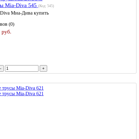
ы Mia-Diva 545
(Код:
545
)
 Diva Миа-Дива купить
вов (0)
 руб.