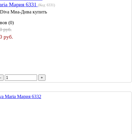
aria Мария 6331
(Код:
6331
)
 Diva Миа-Дива купить
вов (0)
0 руб.
0 руб.