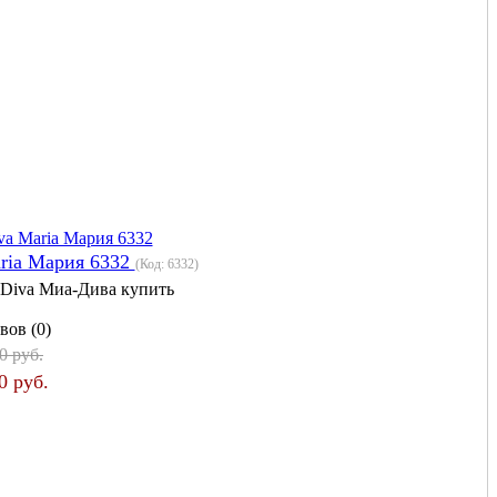
ria Мария 6332
(Код:
6332
)
 Diva Миа-Дива купить
вов (0)
0 руб.
0 руб.