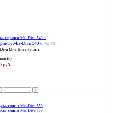
ринги Mia-Diva 549 ч
(Код:
549
)
 Diva Миа-Дива купить
вов (0)
0 руб.