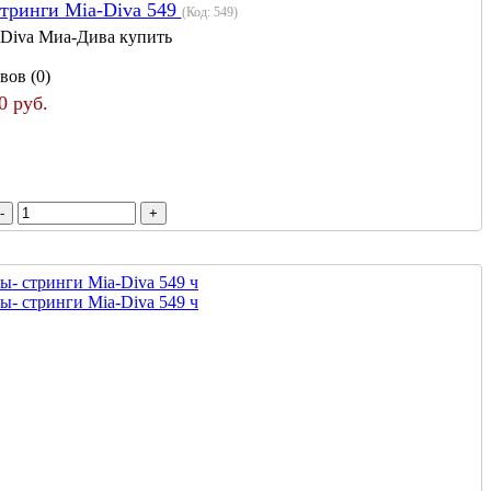
тринги Mia-Diva 549
(Код:
549
)
 Diva Миа-Дива купить
вов (0)
0 руб.