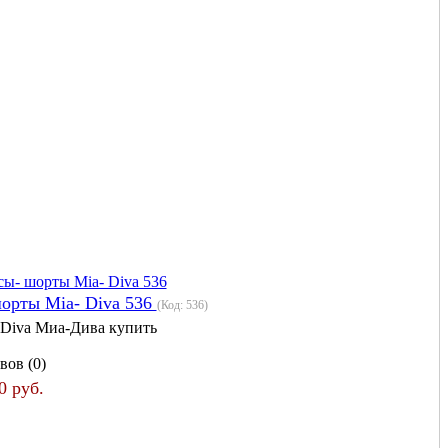
орты Mia- Diva 536
(Код:
536
)
 Diva Миа-Дива купить
вов (0)
0 руб.