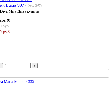
ия Lucia 9977
(Код:
9977
)
 Diva Миа-Дива купить
вов (0)
0 руб.
0 руб.