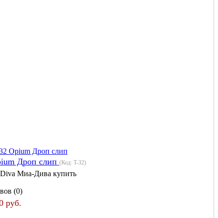
pium Дроп слип
(Код:
T-32
)
 Diva Миа-Дива купить
вов (0)
0 руб.