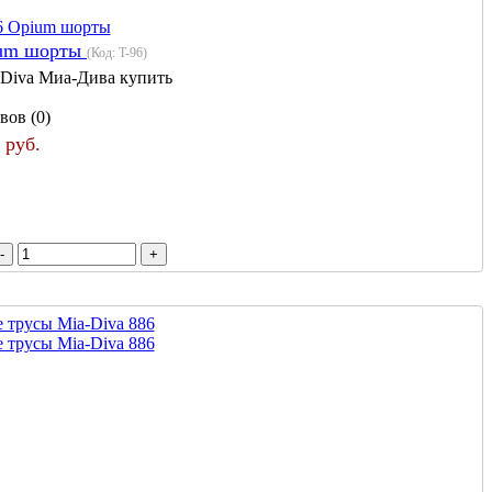
ium шорты
(Код:
T-96
)
 Diva Миа-Дива купить
вов (0)
 руб.