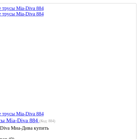
ы Mia-Diva 884
(Код:
884
)
 Diva Миа-Дива купить