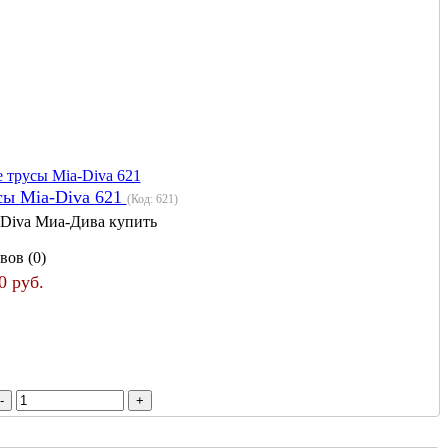
ы Mia-Diva 621
(Код:
621
)
 Diva Миа-Дива купить
вов (0)
0 руб.