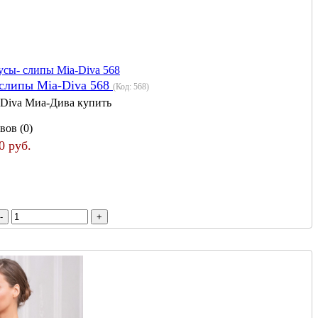
слипы Mia-Diva 568
(Код:
568
)
 Diva Миа-Дива купить
вов (0)
0 руб.