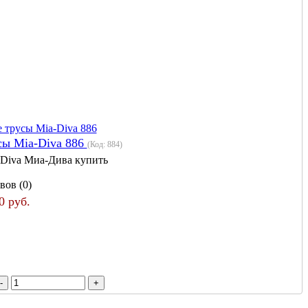
ы Mia-Diva 886
(Код:
884
)
 Diva Миа-Дива купить
вов (0)
0 руб.