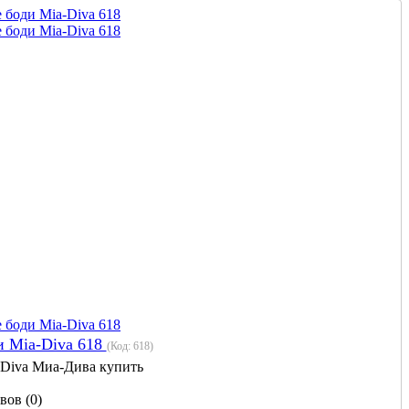
 Mia-Diva 618
(Код:
618
)
 Diva Миа-Дива купить
вов (0)