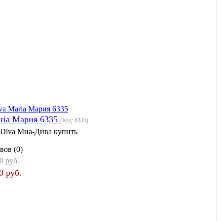
ria Мария 6335
(Код:
6335
)
 Diva Миа-Дива купить
вов (0)
0 руб.
0 руб.