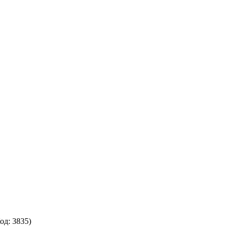
Код:
3835
)