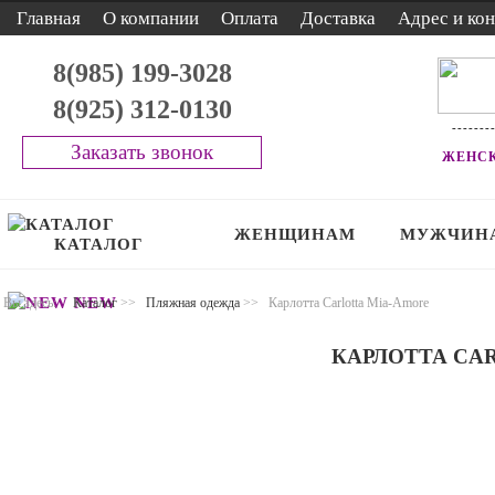
Главная
О компании
Оплата
Доставка
Адрес и ко
8(985) 199-3028
8(925) 312-0130
-------
Заказать звонок
ЖЕНСК
ЖЕНЩИНАМ
МУЖЧИН
КАТАЛОГ
NEW
Вы здесь:
Каталог
>>
Пляжная одежда
>>
Карлотта Carlotta Mia-Amore
КАРЛОТТА CA