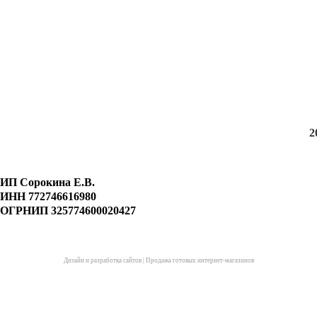
2
ИП Сорокина Е.В.
ИНН 772746616980
ОГРНИП 325774600020427
Дизайн и разработка сайтов
|
Продажа готовых интернет-магазинов