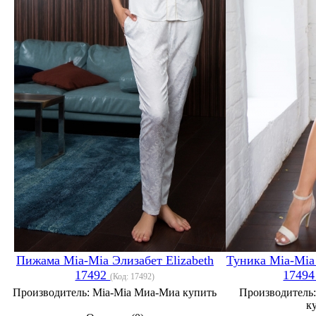
Пижама Mia-Mia Элизабет Elizabeth
Туника Mia-Mia 
17492
1749
(Код:
17492
)
Производитель:
Mia-Mia Миа-Миа купить
Производитель
к