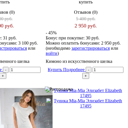
упить
купить
вов (0)
Отзывов (0)
00 руб.
5 400 руб.
00 руб.
2 950 руб.
- 45%
е:
31 руб.
Бонус при покупке:
30 руб.
онусами:
3 100 руб.
Можно оплатить бонусами:
2 950 руб.
истрироваться
или
(необходимо
зарегистрироваться
или
войти
)
твенного шелка
Кимоно из искусственного шелка
ее
Купить
Подробнее