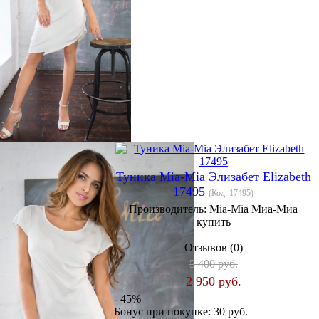
Туника Mia-Mia Элизабет Elizabeth
17495
(Код:
17495
)
Производитель:
Mia-Mia Миа-Миа
купить
Отзывов (0)
5 400 руб.
2 950 руб.
- 45%
Бонус при покупке:
30 руб.