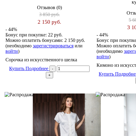
к
Отзывов (0)
Отзы
3 850 руб.
5 6
2 150 руб.
3 1
- 44%
Бонус при покупке:
22 руб.
- 44%
Можно оплатить бонусами:
2 150 руб.
Бонус при покупк
(необходимо
зарегистрироваться
или
Можно оплатить б
войти
)
(необходимо
зарег
войти
)
Сорочка из искусственного шелка
Кимоно из искусс
Купить
Подробнее
Купить
Подробн