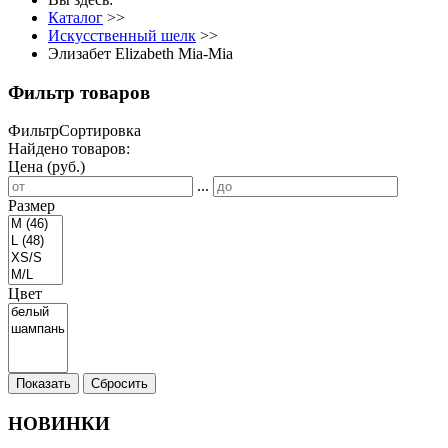
Каталог
>>
Искусственный шелк
>>
Элизабет Elizabeth Mia-Mia
Фильтр товаров
Фильтр
Сортировка
Найдено товаров:
Цена (руб.)
...
Размер
Цвет
Показать
Сбросить
НОВИНКИ