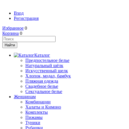
Вход
Регистрация
Избранное
0
Корзина
0
Каталог
Предпостельное белье
Натуральный шёлк
Искусственный шелк
Хлопок, модал, бамбук
Пляжная одежда
Свадебное белье
Сексуальное белье
Женщинам
Комбинации
Халаты и Кимоно
Комплекты
Пижамы
Туники
Рубашки