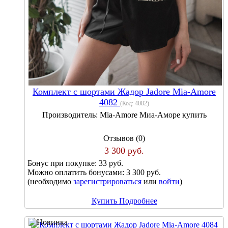
Комплект с шортами Жадор Jadore Mia-Amore
4082
(Код:
4082
)
Производитель:
Mia-Amore Миа-Аморе купить
Отзывов (0)
3 300 руб.
Бонус при покупке:
33 руб.
Можно оплатить бонусами:
3 300 руб.
(необходимо
зарегистрироваться
или
войти
)
Купить
Подробнее