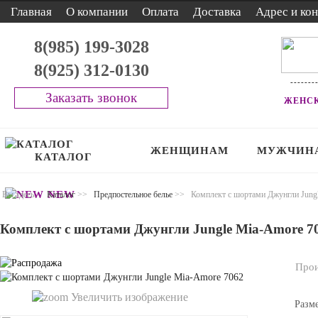
Главная
О компании
Оплата
Доставка
Адрес и ко
8(985) 199-3028
8(925) 312-0130
-------
Заказать звонок
ЖЕНСК
ЖЕНЩИНАМ
МУЖЧИН
КАТАЛОГ
NEW
Вы здесь:
Каталог
>>
Предпостельное белье
>>
Комплект с шортами Джунгли Jung
Комплект с шортами Джунгли Jungle Mia-Amore 7
Прои
Увеличить изображение
Разме