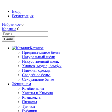
Вход
Регистрация
Избранное
0
Корзина
0
Каталог
Предпостельное белье
Натуральный шёлк
Искусственный шелк
Хлопок, модал, бамбук
Пляжная одежда
Свадебное белье
Сексуальное белье
Женщинам
Комбинации
Халаты и Кимоно
Комплекты
Пижамы
Туники
Рубашки