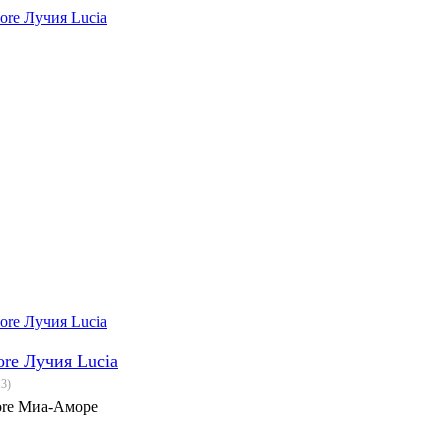
re Лучия Lucia
13
)
re Миа-Аморе