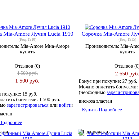
а Mia-Amore Лучия Lucia 1910
Сорочка Mia-Amore Луч
(Код:
1910
)
(Код:
1915
)
водитель:
Mia-Amore Миа-Аморе
Производитель:
Mia-Amo
купить
купить
Отзывов (0)
Отзывов (0
4 500 руб.
2 650 руб
1 500 руб.
Бонус при покупке:
27 руб.
Можно оплатить бонусами:
(необходимо
зарегистриров
и покупке:
15 руб.
латить бонусами:
1 500 руб.
вискоза эластан
имо
зарегистрироваться
или
войти
)
Купить
Подробнее
ластан
Подробнее