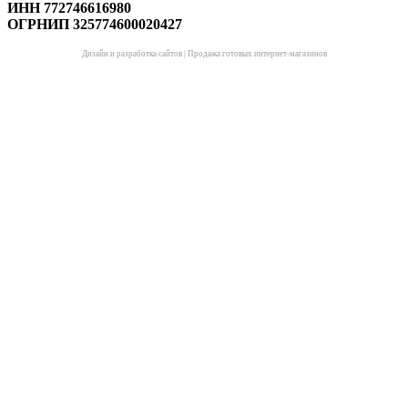
ИНН 772746616980
ОГРНИП 325774600020427
Дизайн и разработка сайтов
|
Продажа готовых интернет-магазинов