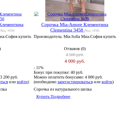
Клементина
Сорочка Mia-Amore Клементина
Clementina 3458
(Код:
3450
)
(Код:
3458
)
Миа-София купить
Производитель:
Mia-Sofia Миа-София купить
)
Отзывов (0)
4 500 руб.
.
4 000 руб.
- 11%
Бонус при покупке:
40 руб.
3 200 руб.
Можно оплатить бонусами:
4 000 руб.
аться
или
войти
)
(необходимо
зарегистрироваться
или
войти
)
елка
Сорочка из натурального шелка
Купить
Подробнее