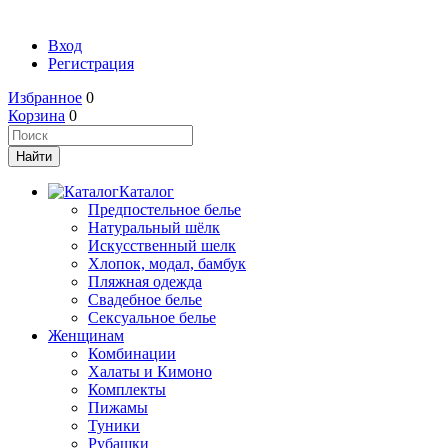
Вход
Регистрация
Избранное
0
Корзина
0
Каталог
Предпостельное белье
Натуральный шёлк
Искусственный шелк
Хлопок, модал, бамбук
Пляжная одежда
Свадебное белье
Сексуальное белье
Женщинам
Комбинации
Халаты и Кимоно
Комплекты
Пижамы
Туники
Рубашки