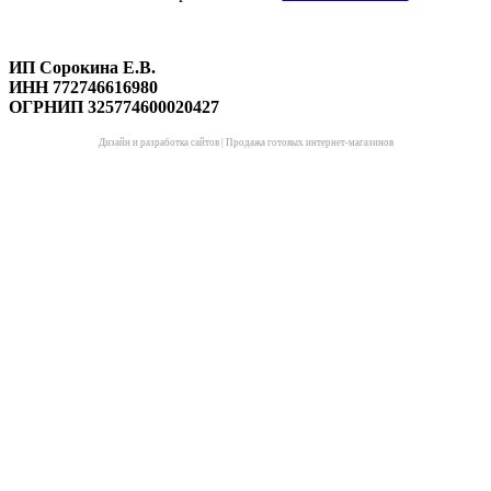
ИП Сорокина Е.В.
ИНН 772746616980
ОГРНИП 325774600020427
Дизайн и разработка сайтов
|
Продажа готовых интернет-магазинов