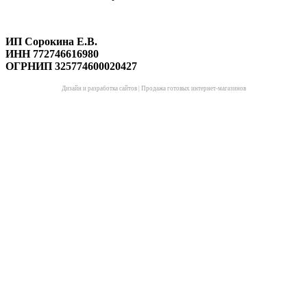
ИП Сорокина Е.В.
ИНН 772746616980
ОГРНИП 325774600020427
Дизайн и разработка сайтов
|
Продажа готовых интернет-магазинов