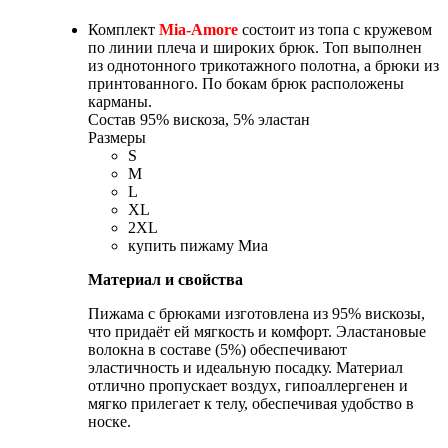
Комплект
Mia-Amore
состоит из топа с кружевом
по линии плеча и широких брюк. Топ выполнен
из однотонного трикотажного полотна, а брюки из
принтованного. По бокам брюк расположены
карманы.
Состав
95% вискоза, 5% эластан
Размеры
S
M
L
XL
2XL
купить пижаму Миа
Материал и свойства
Пижама с брюками изготовлена из 95% вискозы,
что придаёт ей мягкость и комфорт. Эластановые
волокна в составе (5%) обеспечивают
эластичность и идеальную посадку. Материал
отлично пропускает воздух, гипоаллергенен и
мягко прилегает к телу, обеспечивая удобство в
носке.