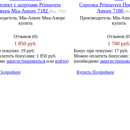
плект с шортами Primavera
Сорочка Primavera Пр
вера Mia-Amore 7182
Amore 7180
(Код:
7182
)
(Ко
водитель:
Mia-Amore Миа-Аморе
Производитель:
Mia-Amo
купить
купить
Отзывов (0)
Отзывов (0
1 850 руб.
1 700 руб
и покупке:
19 руб.
Бонус при покупке:
17 руб.
латить бонусами:
1 850 руб.
Можно оплатить бонусами:
имо
зарегистрироваться
или
войти
)
(необходимо
зарегистриров
Подробнее
Купить
Подробнее