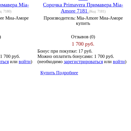
имавера Mia-
Сорочка Primavera Примавера Mia-
Amore 7181
д:
7180
)
(Код:
7181
)
re Миа-Аморе
Производитель:
Mia-Amore Миа-Аморе
купить
)
Отзывов (0)
.
1 700 руб.
Бонус при покупке:
17 руб.
1 700 руб.
Можно оплатить бонусами:
1 700 руб.
аться
или
войти
)
(необходимо
зарегистрироваться
или
войти
)
Купить
Подробнее