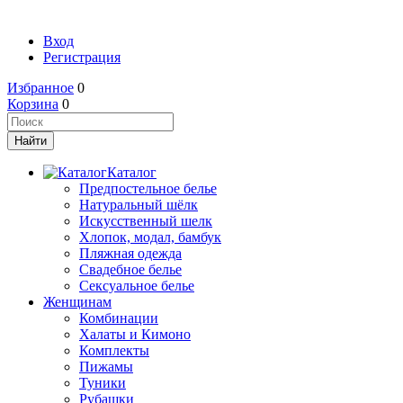
Вход
Регистрация
Избранное
0
Корзина
0
Каталог
Предпостельное белье
Натуральный шёлк
Искусственный шелк
Хлопок, модал, бамбук
Пляжная одежда
Свадебное белье
Сексуальное белье
Женщинам
Комбинации
Халаты и Кимоно
Комплекты
Пижамы
Туники
Рубашки