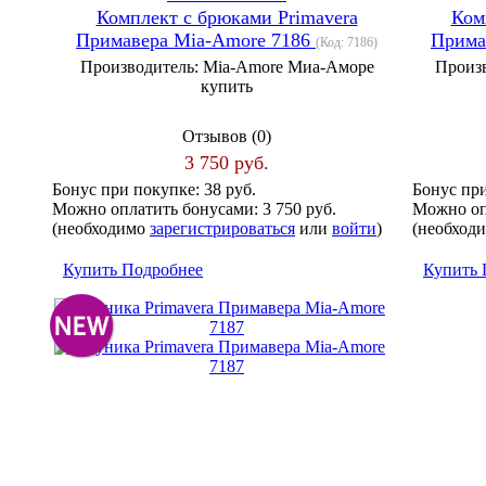
Комплект с брюками Primavera
Ком
Примавера Mia-Amore 7186
Прима
(Код:
7186
)
Производитель:
Mia-Amore Миа-Аморе
Произ
купить
Отзывов (0)
3 750 руб.
Бонус при покупке:
38 руб.
Бонус пр
Можно оплатить бонусами:
3 750 руб.
Можно оп
(необходимо
зарегистрироваться
или
войти
)
(необход
Купить
Подробнее
Купить