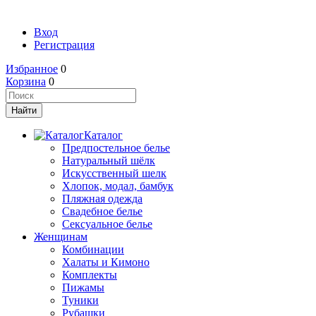
Вход
Регистрация
Избранное
0
Корзина
0
Каталог
Предпостельное белье
Натуральный шёлк
Искусственный шелк
Хлопок, модал, бамбук
Пляжная одежда
Свадебное белье
Сексуальное белье
Женщинам
Комбинации
Халаты и Кимоно
Комплекты
Пижамы
Туники
Рубашки