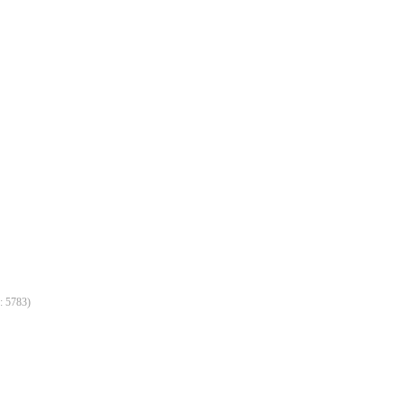
д:
5783
)